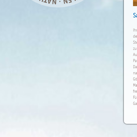
S
Ih
de
St
zu
Au
Pa
Da
na
Gö
Ma
fr
Fü
Ga