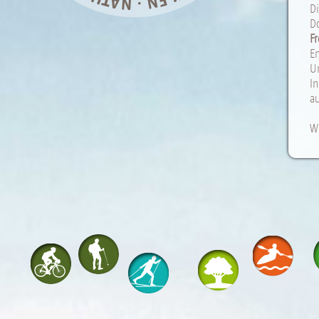
D
Do
F
E
U
In
a
Wi