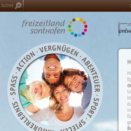
SUCHE
H
Hi
E
de
U
k
du
in
Da
g
B